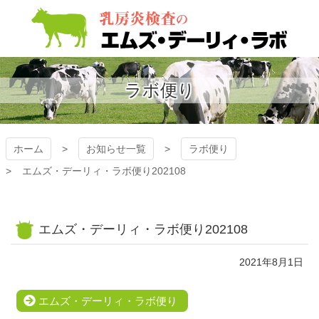
コ
ン
テ
ン
乳房炎検査 エムズ・デ
ツ
本
ラボ便り
ーリィ・ラボ
文
へ
ス
キ
ホーム
お知らせ一覧
ラボ便り
ッ
エムズ・デーリィ・ラボ便り202108
プ
エムズ・デーリィ・ラボ便り202108
2021年8月1日
エムズ・デーリィ・ラボ便り