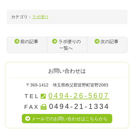
カテゴリ：
ラボ便り
前の記事
ラボ便りの
次の記事
一覧へ
コ
ペ
ン
ー
テ
ジ
お問い合わせは
ン
の
ツ
先
〒369-1412
埼玉県秩父郡皆野町皆野2083
本
頭
文
へ
0494-26-5607
TEL
の
戻
0494-21-1334
先
る
FAX
頭
メールでのお問い合わせはこちらから
へ
戻
る