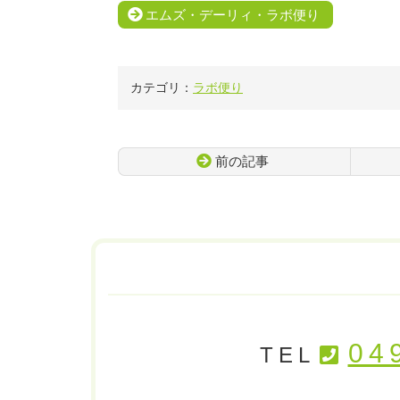
エムズ・デーリィ・ラボ便り
カテゴリ：
ラボ便り
前の記事
コ
ペ
ン
ー
テ
ジ
ン
の
ツ
先
本
頭
文
へ
の
戻
先
る
04
TEL
頭
へ
戻