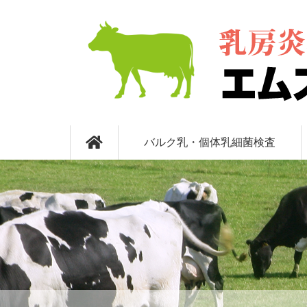
コ
ン
テ
ン
ツ
本
文
へ
乳房炎検査 エム
ス
キ
バルク乳・個体乳細菌検査
ッ
プ