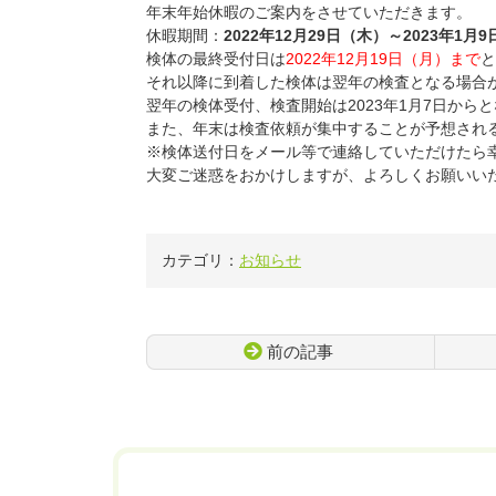
年末年始休暇のご案内をさせていただきます。
休暇期間：
2022年12月29日（木）～2023年1月
検体の最終受付日は
2022年12月19日（月）まで
と
それ以降に到着した検体は翌年の検査となる場合
翌年の検体受付、検査開始は2023年1月7日か
また、年末は検査依頼が集中することが予想され
※検体送付日をメール等で連絡していただけたら
大変ご迷惑をおかけしますが、よろしくお願いい
カテゴリ：
お知らせ
前の記事
コ
ペ
ン
ー
テ
ジ
ン
の
ツ
先