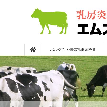
コ
ン
テ
ン
ツ
本
文
へ
乳房炎検査 エム
ス
キ
バルク乳・個体乳細菌検査
ッ
プ